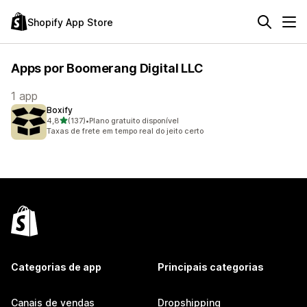
Shopify App Store
Apps por Boomerang Digital LLC
1 app
Boxify
de 5 estrelas
4,8
(137)
•
Plano gratuito disponível
137 avaliações ao todo
Taxas de frete em tempo real do jeito certo
Categorias de app
Principais categorias
Canais de vendas
Dropshipping