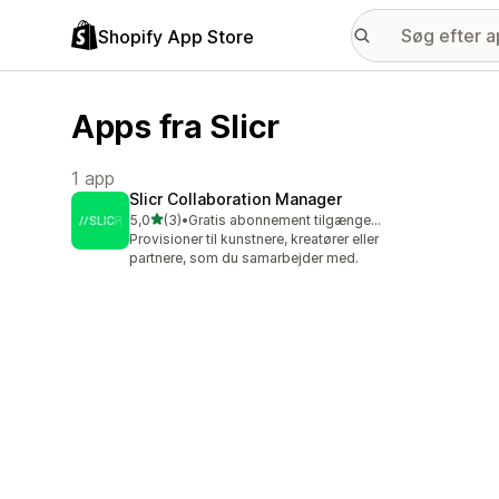
Shopify App Store
Apps fra Slicr
1 app
Slicr Collaboration Manager
ud af 5 stjerner
5,0
(3)
•
Gratis abonnement tilgængeligt
3 anmeldelser i alt
Provisioner til kunstnere, kreatører eller
partnere, som du samarbejder med.