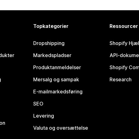
Topkategorier
Ressourcer
Dropshipping
Shopify Hjæ
dukter
Markedspladser
API-dokume
Produktanmeldelser
Shopify Co
g
Mersalg og sampak
Research
E-mailmarkedsføring
SEO
Levering
ion
Valuta og oversættelse