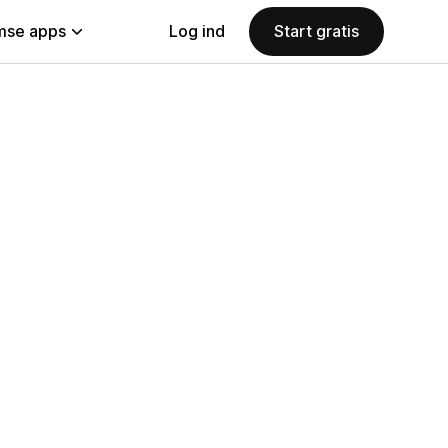
se apps
Log ind
Start gratis