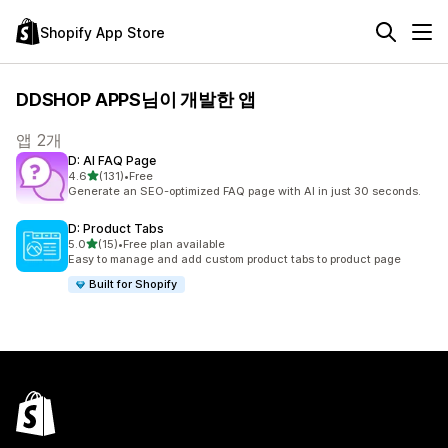
Shopify App Store
DDSHOP APPS님이 개발한 앱
앱 2개
D: AI FAQ Page
별 5개 중
4.6
(131)
•
Free
총 리뷰 131개
Generate an SEO-optimized FAQ page with AI in just 30 seconds.
D: Product Tabs
별 5개 중
5.0
(15)
•
Free plan available
총 리뷰 15개
Easy to manage and add custom product tabs to product page
Built for Shopify