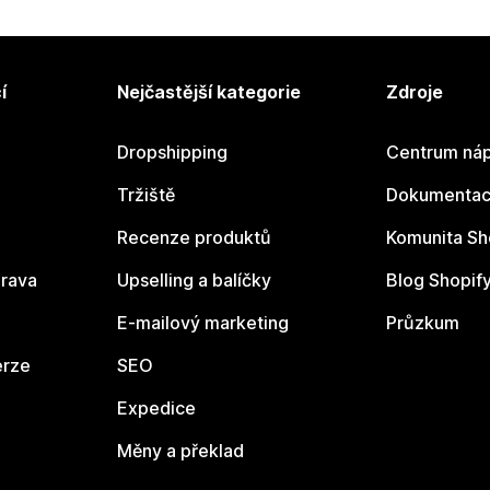
í
Nejčastější kategorie
Zdroje
Dropshipping
Centrum náp
Tržiště
Dokumentace
Recenze produktů
Komunita Sh
rava
Upselling a balíčky
Blog Shopif
E-mailový marketing
Průzkum
erze
SEO
Expedice
Měny a překlad