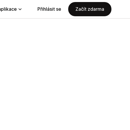
aplikace
Přihlásit se
Začít zdarma