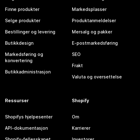
Finne produkter
Markedsplasser
Selge produkter
Produktanmeldelser
Bestillinger og levering
Mersalg og pakker
Butikkdesign
E-postmarkedsføring
Markedsføring og
SEO
konvertering
Frakt
Butikkadministrasjon
Valuta og oversettelse
Ressurser
Shopify
Shopifys hjelpesenter
Om
API-dokumentasjon
Karrierer
Shopify-fellesskapet
Investorer