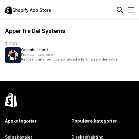
Shopify App Store
Apper fra Del Systems
1 app
Ocamba Hood
Free plan available
Recover carts, send personalized offers, raise order value.
Appkategorier
Populære kategorier
Salgskanaler
Direktefrakting