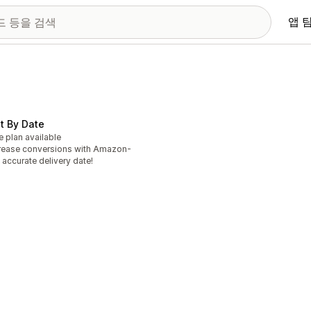
앱 
t By Date
e plan available
rease conversions with Amazon-
e accurate delivery date!