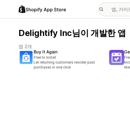
Shopify App Store
Delightify Inc님이 개발한 앱
앱 2개
Buy It Again
Ge
Free to install
Fre
Let returning customers reorder past
Inc
purchases in one click
lik