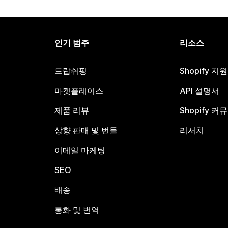
인기 범주
리소스
드랍쉬핑
Shopify 지
마켓플레이스
API 설명서
제품 리뷰
Shopify 커
상향 판매 및 번들
리서치
이메일 마케팅
SEO
배송
통화 및 번역