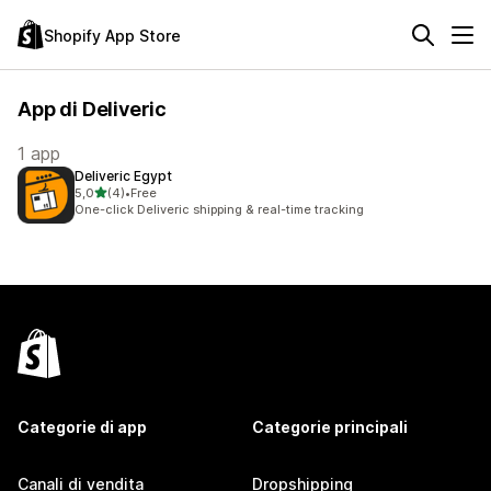
Shopify App Store
App di Deliveric
1 app
Deliveric Egypt
stelle su 5
5,0
(4)
•
Free
4 recensioni totali
One-click Deliveric shipping & real-time tracking
Categorie di app
Categorie principali
Canali di vendita
Dropshipping