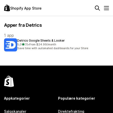
Shopify App Store
Apper fra Detrics
1 app
Detrics Google Sheets & Looker
av 5 stjerner
5,0
(1)
•
From $24.99/month
Totalt 1 omtaler
Save time with automated dashboards for your Store
Appkategorier
Populære kategorier
Salgskanaler
Direktefrakting