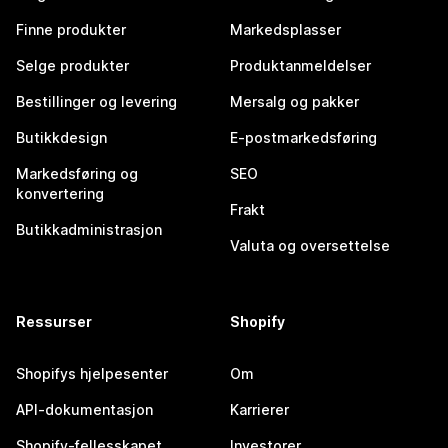
Finne produkter
Markedsplasser
Selge produkter
Produktanmeldelser
Bestillinger og levering
Mersalg og pakker
Butikkdesign
E-postmarkedsføring
Markedsføring og
SEO
konvertering
Frakt
Butikkadministrasjon
Valuta og oversettelse
Ressurser
Shopify
Shopifys hjelpesenter
Om
API-dokumentasjon
Karrierer
Shopify-fellesskapet
Investorer