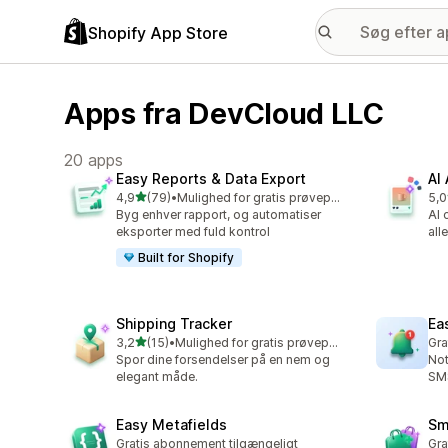
Shopify App Store
Apps fra DevCloud LLC
20 apps
Easy Reports & Data Export
AI
ud af 5 stjerner
4,9
(79)
•
Mulighed for gratis prøveperiode
5,0
79 anmeldelser i alt
1 a
Byg enhver rapport, og automatiser
AI 
eksporter med fuld kontrol
all
Built for Shopify
Shipping Tracker
Ea
ud af 5 stjerner
3,2
(15)
•
Mulighed for gratis prøveperiode
Gra
15 anmeldelser i alt
Spor dine forsendelser på en nem og
Not
elegant måde.
SMS
Easy Metafields
Sm
Gratis abonnement tilgængeligt
Gra