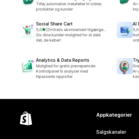
Tilføj automatisk metafelter til ordrer,
AI-
produkter og kunder
kry
Social Share Cart
AI
ud af 5 stjerner
5,0
(2)
•
Gratis abonnement tilgængeligt
5,0
2 anmeldelser i alt
2 a
Giv dine kunder mulighed for at dele
Aut
det, de køber!
ord
Analytics & Data Reports
Tr
Mulighed for gratis prøveperiode
Gra
Kontrolpanel til analyser med
AI-
tilpassede rapporter
kan
Appkategorier
Salgskanaler