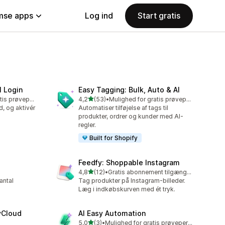
se apps
Log ind
Start gratis
l Login
Easy Tagging: Bulk, Auto & AI
ud af 5 stjerner
Mulighed for gratis prøveperiode
4,2
(53)
•
Mulighed for gratis prøveperiode
53 anmeldelser i alt
d, og aktivér
Automatiser tilføjelse af tags til
produkter, ordrer og kunder med AI-
regler.
Built for Shopify
Feedfy: Shoppable Instagram
ud af 5 stjerner
4,8
(12)
•
Gratis abonnement tilgængeligt
12 anmeldelser i alt
antal
Tag produkter på Instagram-billeder.
Læg i indkøbskurven med ét tryk.
vCloud
AI Easy Automation
ud af 5 stjerner
5,0
(3)
•
Mulighed for gratis prøveperiode