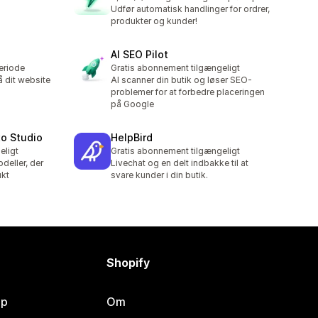
3 anmeldelser i alt
Udfør automatisk handlinger for ordrer,
produkter og kunder!
AI SEO Pilot
eriode
Gratis abonnement tilgængeligt
å dit website
AI scanner din butik og løser SEO-
problemer for at forbedre placeringen
på Google
to Studio
HelpBird
eligt
Gratis abonnement tilgængeligt
deller, der
Livechat og en delt indbakke til at
ukt
svare kunder i din butik.
Shopify
lp
Om