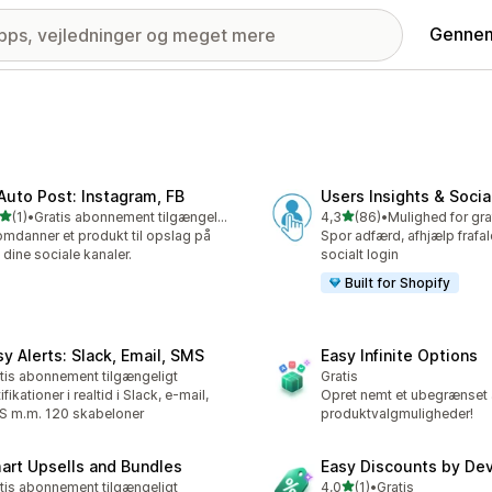
Gennem
 Auto Post: Instagram, FB
Users Insights & Socia
ud af 5 stjerner
ud af 5 stjerner
(1)
•
Gratis abonnement tilgængeligt
4,3
(86)
•
nmeldelser i alt
86 anmeldelser i alt
omdanner et produkt til opslag på
Spor adfærd, afhjælp frafal
e dine sociale kanaler.
socialt login
Built for Shopify
sy Alerts: Slack, Email, SMS
Easy Infinite Options
tis abonnement tilgængeligt
Gratis
ifikationer i realtid i Slack, e-mail,
Opret nemt et ubegrænset 
 m.m. 120 skabeloner
produktvalgmuligheder!
art Upsells and Bundles
Easy Discounts by De
ud af 5 stjerner
tis abonnement tilgængeligt
4,0
(1)
•
Gratis