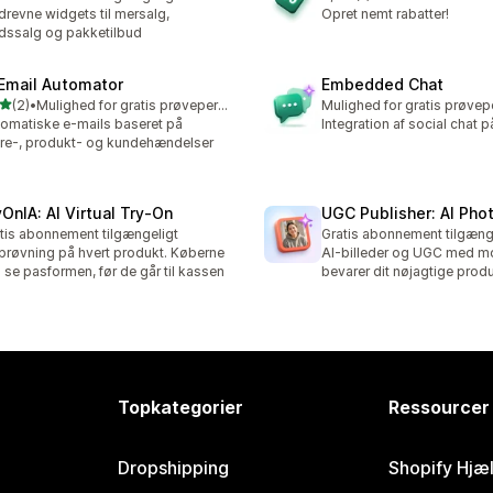
1 anmeldelser i alt
drevne widgets til mersalg,
Opret nemt rabatter!
dssalg og pakketilbud
 Email Automator
Embedded Chat
ud af 5 stjerner
(2)
•
Mulighed for gratis prøveperiode
Mulighed for gratis prøvep
nmeldelser i alt
omatiske e-mails baseret på
Integration af social chat p
re-, produkt- og kundehændelser
yOnIA: AI Virtual Try‑On
UGC Publisher: AI Pho
tis abonnement tilgængeligt
Gratis abonnement tilgæng
prøvning på hvert produkt. Køberne
AI-billeder og UGC med mo
 se pasformen, før de går til kassen
bevarer dit nøjagtige prod
Topkategorier
Ressourcer
Dropshipping
Shopify Hjæ