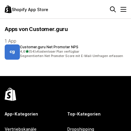
Shopify App Store
Apps von Customer.guru
1 App
Customer.guru Net Promoter NPS
von 5 Sternen
4,6
(54)
•
Kostenloser Plan verfügbar
54 Rezensionen insgesamt
Segmentierten Net Promoter Score mit E-Mail-Umfragen erfassen
App-Kategorien
Top-Kategorien
Vertriebskanäle
Dropshipping