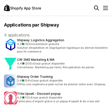
Shopify App Store
Applications par Shipway
4 applications
Shipway: Logistics Aggregation
étoile(s) sur 5
4,3
(163)
•
Installation gratuite
163 avis au total
Solution d’expédition et d’agrégation logistique du dernier kilomètre
pour l’e-commerce
CW: SMS Marketing & WA
étoile(s) sur 5
4,4
(205)
•
Essai gratuit disponible
205 avis au total
Convertway- Marketing par texto, Récupération de panier
Shipway Order Tracking
étoile(s) sur 5
3,4
(54)
•
Essai gratuit disponible
54 avis au total
Offrez une expérience post-achat de premier ordre avec Shipway
Trtle Upsell ‑ Discount popup
étoile(s) sur 5
4,9
(12)
•
Essai gratuit disponible
12 avis au total
Faites plus d'argent grâce à un popup d'upsell & de cross sell