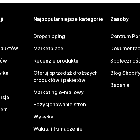
ji
Najpopularniejsze kategorie
Zasoby
Dropshipping
Centrum Po
oduktów
Marketplace
Dokumentac
tów
Recenzje produktu
Społeczność
yłka
Oferuj sprzedaż droższych
Blog Shopif
produktów i pakietów
Badania
Marketing e-mailowy
rsja
Pozycjonowanie stron
pem
Wysyłka
Waluta i tłumaczenie