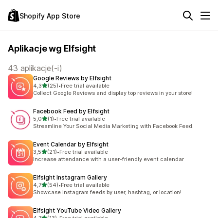
Shopify App Store
Aplikacje wg Elfsight
43 aplikacje(-i)
Google Reviews by Elfsight
na 5 gwiazdek
4,3
(25)
•
Free trial available
Łączna liczba recenzji: 25
Collect Google Reviews and display top reviews in your store!
Facebook Feed by Elfsight
na 5 gwiazdek
5,0
(1)
•
Free trial available
Łączna liczba recenzji: 1
Streamline Your Social Media Marketing with Facebook Feed.
Event Calendar by Elfsight
na 5 gwiazdek
3,5
(21)
•
Free trial available
Łączna liczba recenzji: 21
Increase attendance with a user-friendly event calendar
Elfsight Instagram Gallery
na 5 gwiazdek
4,7
(54)
•
Free trial available
Łączna liczba recenzji: 54
Showcase Instagram feeds by user, hashtag, or location!
Elfsight YouTube Video Gallery
na 5 gwiazdek