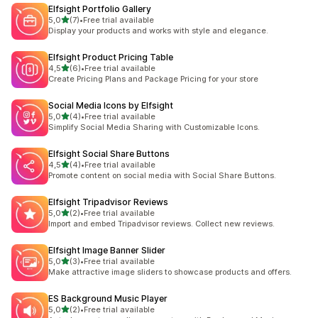
Elfsight Portfolio Gallery
na 5 gwiazdek
5,0
(7)
•
Free trial available
Łączna liczba recenzji: 7
Display your products and works with style and elegance.
Elfsight Product Pricing Table
na 5 gwiazdek
4,5
(6)
•
Free trial available
Łączna liczba recenzji: 6
Create Pricing Plans and Package Pricing for your store
Social Media Icons by Elfsight
na 5 gwiazdek
5,0
(4)
•
Free trial available
Łączna liczba recenzji: 4
Simplify Social Media Sharing with Customizable Icons.
Elfsight Social Share Buttons
na 5 gwiazdek
4,5
(4)
•
Free trial available
Łączna liczba recenzji: 4
Promote content on social media with Social Share Buttons.
Elfsight Tripadvisor Reviews
na 5 gwiazdek
5,0
(2)
•
Free trial available
Łączna liczba recenzji: 2
Import and embed Tripadvisor reviews. Collect new reviews.
Elfsight Image Banner Slider
na 5 gwiazdek
5,0
(3)
•
Free trial available
Łączna liczba recenzji: 3
Make attractive image sliders to showcase products and offers.
ES Background Music Player
na 5 gwiazdek
5,0
(2)
•
Free trial available
Łączna liczba recenzji: 2