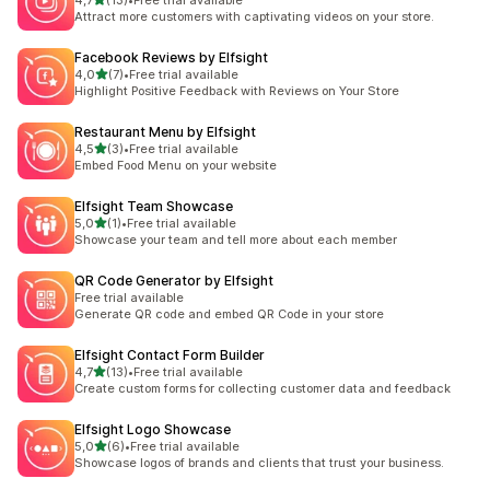
4,7
(13)
•
Free trial available
Łączna liczba recenzji: 13
Attract more customers with captivating videos on your store.
Facebook Reviews by Elfsight
na 5 gwiazdek
4,0
(7)
•
Free trial available
Łączna liczba recenzji: 7
Highlight Positive Feedback with Reviews on Your Store
Restaurant Menu by Elfsight
na 5 gwiazdek
4,5
(3)
•
Free trial available
Łączna liczba recenzji: 3
Embed Food Menu on your website
Elfsight Team Showcase
na 5 gwiazdek
5,0
(1)
•
Free trial available
Łączna liczba recenzji: 1
Showcase your team and tell more about each member
QR Code Generator by Elfsight
Free trial available
Generate QR code and embed QR Code in your store
Elfsight Contact Form Builder
na 5 gwiazdek
4,7
(13)
•
Free trial available
Łączna liczba recenzji: 13
Create custom forms for collecting customer data and feedback
Elfsight Logo Showcase
na 5 gwiazdek
5,0
(6)
•
Free trial available
Łączna liczba recenzji: 6
Showcase logos of brands and clients that trust your business.