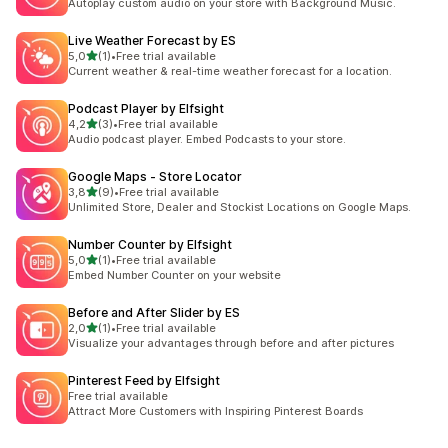
Autoplay custom audio on your store with Background Music.
Live Weather Forecast by ES
na 5 gwiazdek
5,0
(1)
•
Free trial available
Łączna liczba recenzji: 1
Current weather & real-time weather forecast for a location.
Podcast Player by Elfsight
na 5 gwiazdek
4,2
(3)
•
Free trial available
Łączna liczba recenzji: 3
Audio podcast player. Embed Podcasts to your store.
Google Maps ‑ Store Locator
na 5 gwiazdek
3,8
(9)
•
Free trial available
Łączna liczba recenzji: 9
Unlimited Store, Dealer and Stockist Locations on Google Maps.
Number Counter by Elfsight
na 5 gwiazdek
5,0
(1)
•
Free trial available
Łączna liczba recenzji: 1
Embed Number Counter on your website
Before and After Slider by ES
na 5 gwiazdek
2,0
(1)
•
Free trial available
Łączna liczba recenzji: 1
Visualize your advantages through before and after pictures
Pinterest Feed by Elfsight
Free trial available
Attract More Customers with Inspiring Pinterest Boards