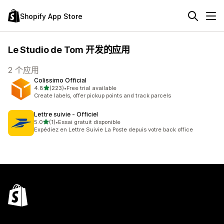
Shopify App Store
Le Studio de Tom 开发的应用
2 个应用
Colissimo Official
星（满分 5 星）
4.8
(223)
•
Free trial available
总共 223 条评论
Create labels, offer pickup points and track parcels
Lettre suivie ‑ Officiel
星（满分 5 星）
5.0
(1)
•
Essai gratuit disponible
总共 1 条评论
Expédiez en Lettre Suivie La Poste depuis votre back office