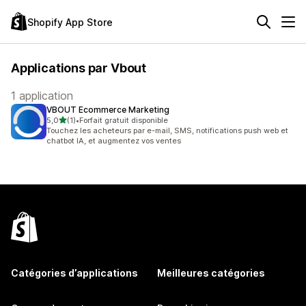
Shopify App Store
Applications par Vbout
1 application
VBOUT Ecommerce Marketing
étoile(s) sur 5
5,0
(1)
•
Forfait gratuit disponible
1 avis au total
Touchez les acheteurs par e-mail, SMS, notifications push web et
chatbot IA, et augmentez vos ventes
Catégories d’applications
Meilleures catégories