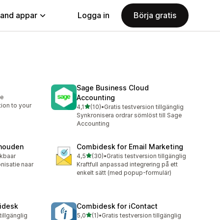
land appar
Logga in
Börja gratis
Sage Business Cloud
le
Accounting
tion to your
av 5 stjärnor
4,1
(10)
•
Gratis testversion tillgänglig
10 recensioner totalt
Synkronisera ordrar sömlöst till Sage
Accounting
houden
Combidesk for Email Marketing
av 5 stjärnor
ikbaar
4,5
(30)
•
Gratis testversion tillgänglig
30 recensioner totalt
nisatie naar
Kraftfull anpassad integrering på ett
enkelt sätt (med popup-formulär)
idesk
Combidesk for iContact
av 5 stjärnor
tillgänglig
5,0
(1)
•
Gratis testversion tillgänglig
1 recensioner totalt