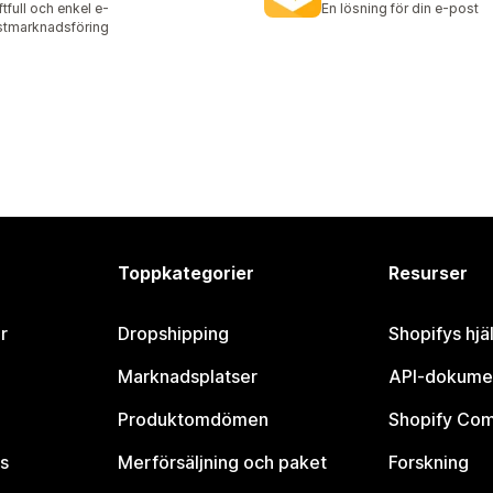
ftfull och enkel e-
En lösning för din e-post
tmarknadsföring
Toppkategorier
Resurser
r
Dropshipping
Shopifys hjä
Marknadsplatser
API-dokume
Produktomdömen
Shopify Co
s
Merförsäljning och paket
Forskning