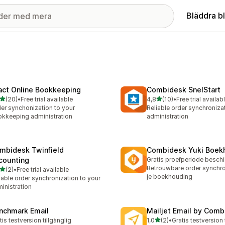
Bläddra b
act Online Bookkeeping
Combidesk SnelStart
av 5 stjärnor
av 5 stjärnor
(20)
•
Free trial available
4,8
(10)
•
Free trial availab
recensioner totalt
10 recensioner totalt
er synchonization to your
Reliable order synchroniza
kkeeping administration
administration
mbidesk Twinfield
Combidesk Yuki Boek
counting
Gratis proefperiode besch
Betrouwbare order synchro
av 5 stjärnor
(2)
•
Free trial available
ecensioner totalt
je boekhouding
iable order synchronization to your
inistration
nchmark Email
Mailjet Email by Comb
av 5 stjärnor
tis testversion tillgänglig
1,0
(2)
•
Gratis testversion 
2 recensioner totalt