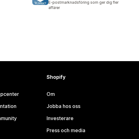
E-postmarknadsföring som ger dig fler
affärer
Shopify
lpcenter
Om
ntation
Jobba hos oss
mmunity
Investerare
Press och media