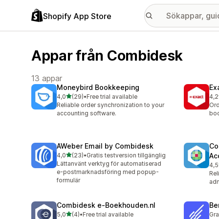
Shopify App Store
Appar från Combidesk
13 appar
Moneybird Bookkeeping
Ex
av 5 stjärnor
4,0
(29)
•
Free trial available
4,2
29 recensioner totalt
20 
Reliable order synchronization to your
Ord
accounting software.
boo
AWeber Email by Combidesk
Co
av 5 stjärnor
4,0
(23)
•
Gratis testversion tillgänglig
Ac
23 recensioner totalt
Lättanvänt verktyg för automatiserad
4,5
2 r
e-postmarknadsföring med popup-
Rel
formulär
adm
Combidesk e‑Boekhouden.nl
Be
av 5 stjärnor
5,0
(4)
•
Free trial available
Gra
4 recensioner totalt