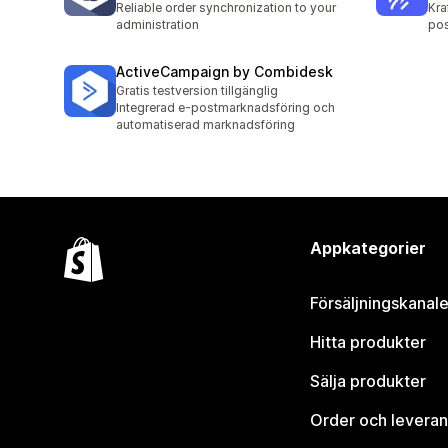
Reliable order synchronization to your
Kra
administration
pos
ActiveCampaign by Combidesk
Gratis testversion tillgänglig
Integrerad e-postmarknadsföring och
automatiserad marknadsföring
Appkategorier
Försäljningskanale
Hitta produkter
Sälja produkter
Order och leveran