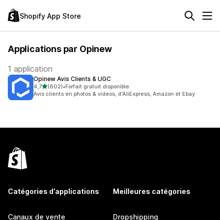
Shopify App Store
Applications par Opinew
1 application
Opinew Avis Clients & UGC
étoile(s) sur 5
4,7
(602)
•
Forfait gratuit disponible
602 avis au total
Avis clients en photos & videos, d'AliExpress, Amazon et Ebay
Catégories d’applications
Meilleures catégories
Canaux de vente
Dropshipping