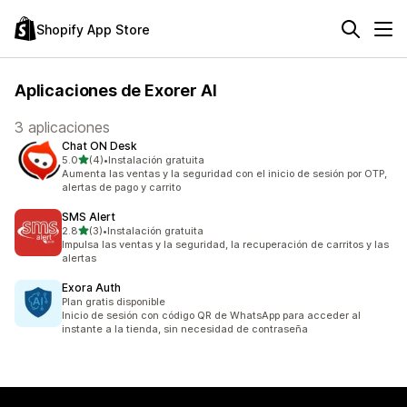
Shopify App Store
Aplicaciones de Exorer AI
3 aplicaciones
Chat ON Desk
de 5 estrellas
5.0
(4)
•
Instalación gratuita
4 reseñas en total
Aumenta las ventas y la seguridad con el inicio de sesión por OTP,
alertas de pago y carrito
SMS Alert
de 5 estrellas
2.8
(3)
•
Instalación gratuita
3 reseñas en total
Impulsa las ventas y la seguridad, la recuperación de carritos y las
alertas
Exora Auth
Plan gratis disponible
Inicio de sesión con código QR de WhatsApp para acceder al
instante a la tienda, sin necesidad de contraseña