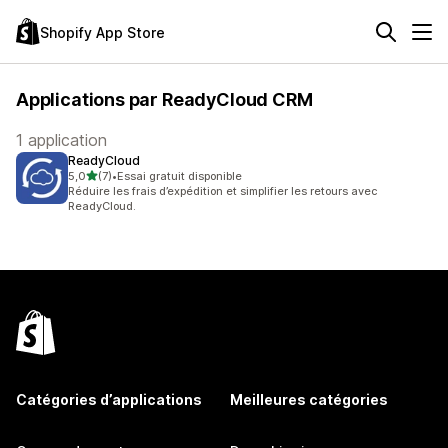
Shopify App Store
Applications par ReadyCloud CRM
1 application
ReadyCloud
étoile(s) sur 5
5,0
(7)
•
Essai gratuit disponible
7 avis au total
Réduire les frais d’expédition et simplifier les retours avec
ReadyCloud.
Catégories d’applications
Meilleures catégories