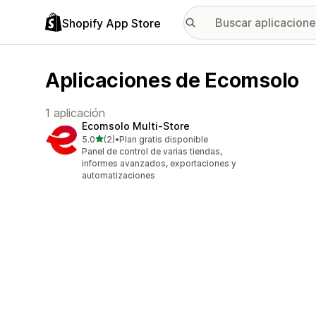
Shopify App Store
Aplicaciones de Ecomsolo
1 aplicación
Ecomsolo Multi‑Store
de 5 estrellas
5.0
(2)
•
Plan gratis disponible
2 reseñas en total
Panel de control de varias tiendas,
informes avanzados, exportaciones y
automatizaciones