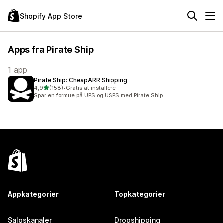
Shopify App Store
Apps fra Pirate Ship
1 app
Pirate Ship: CheapARR Shipping
ud af 5 stjerner
4,9
(158)
•
Gratis at installere
158 anmeldelser i alt
Spar en formue på UPS og USPS med Pirate Ship
Appkategorier
Topkategorier
Salgskanaler
Dropshipping