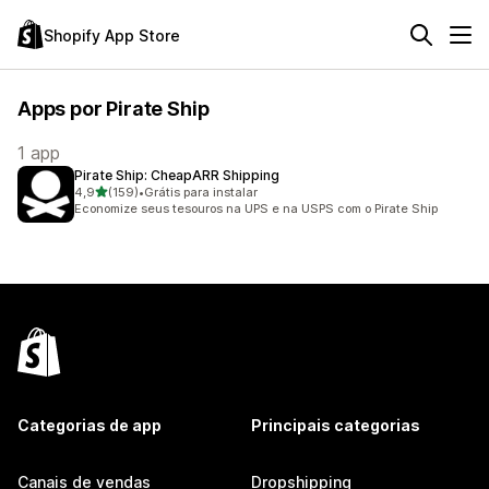
Shopify App Store
Apps por Pirate Ship
1 app
Pirate Ship: CheapARR Shipping
de 5 estrelas
4,9
(159)
•
Grátis para instalar
159 avaliações ao todo
Economize seus tesouros na UPS e na USPS com o Pirate Ship
Categorias de app
Principais categorias
Canais de vendas
Dropshipping