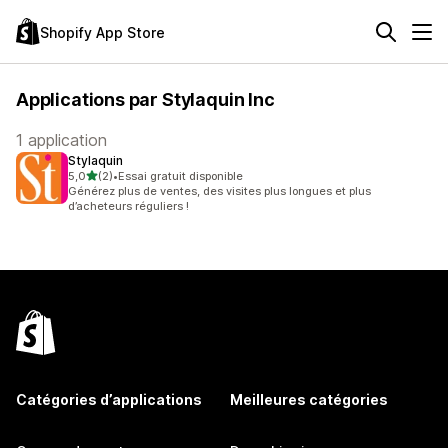
Shopify App Store
Applications par Stylaquin Inc
1 application
Stylaquin
étoile(s) sur 5
5,0
(2)
•
Essai gratuit disponible
2 avis au total
Générez plus de ventes, des visites plus longues et plus
d’acheteurs réguliers !
Catégories d’applications
Meilleures catégories