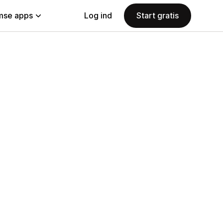
se apps
Log ind
Start gratis