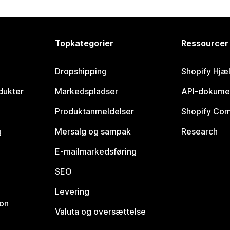
Topkategorier
Ressourcer
Dropshipping
Shopify Hjæ
dukter
Markedspladser
API-dokume
Produktanmeldelser
Shopify Co
g
Mersalg og sampak
Research
E-mailmarkedsføring
SEO
Levering
ion
Valuta og oversættelse