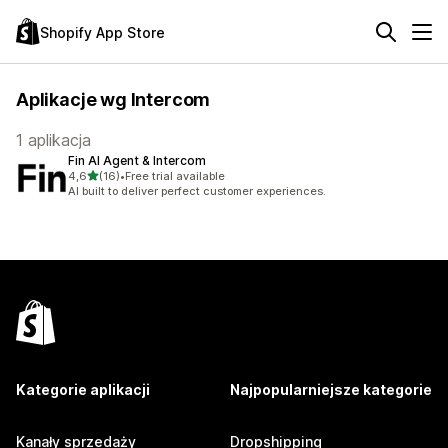
Shopify App Store
Aplikacje wg Intercom
1 aplikacja
Fin AI Agent & Intercom
na 5 gwiazdek
4,6
(16)
•
Free trial available
Łączna liczba recenzji: 16
AI built to deliver perfect customer experiences.
Kategorie aplikacji
Najpopularniejsze kategorie
Kanały sprzedaży
Dropshipping