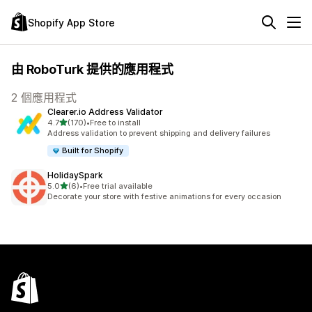
Shopify App Store
由 RoboTurk 提供的應用程式
2 個應用程式
Clearer.io Address Validator
滿分 5 顆星
4.7
(170)
•
Free to install
共有 170 則評價
Address validation to prevent shipping and delivery failures
Built for Shopify
HolidaySpark
滿分 5 顆星
5.0
(6)
•
Free trial available
共有 6 則評價
Decorate your store with festive animations for every occasion