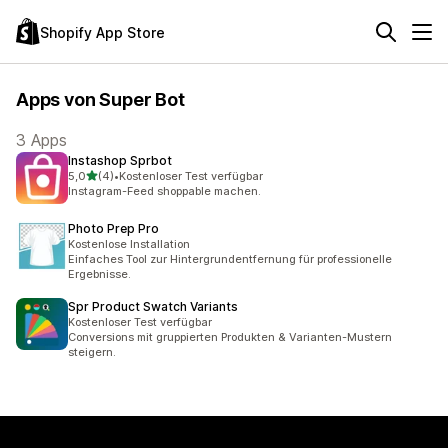
Shopify App Store
Apps von Super Bot
3 Apps
Instashop Sprbot
von 5 Sternen
5,0
(4)
•
Kostenloser Test verfügbar
4 Rezensionen insgesamt
Instagram-Feed shoppable machen.
Photo Prep Pro
Kostenlose Installation
Einfaches Tool zur Hintergrundentfernung für professionelle
Ergebnisse.
Spr Product Swatch Variants
Kostenloser Test verfügbar
Conversions mit gruppierten Produkten & Varianten-Mustern
steigern.