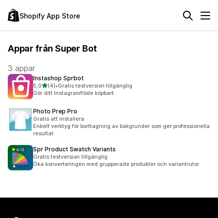
Shopify App Store
Appar från Super Bot
3 appar
Instashop Sprbot
av 5 stjärnor
5,0
(4)
•
Gratis testversion tillgänglig
4 recensioner totalt
Gör ditt Instagramflöde köpbart.
Photo Prep Pro
Gratis att installera
Enkelt verktyg för borttagning av bakgrunder som ger professionella
resultat.
Spr Product Swatch Variants
Gratis testversion tillgänglig
Öka konverteringen med grupperade produkter och variantrutor.