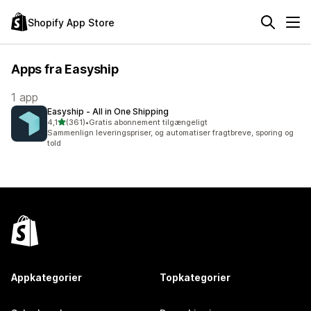
Shopify App Store
Apps fra Easyship
1 app
Easyship ‑ All in One Shipping
ud af 5 stjerner
4,1
(361)
•
Gratis abonnement tilgængeligt
361 anmeldelser i alt
Sammenlign leveringspriser, og automatiser fragtbreve, sporing og
told
Appkategorier
Topkategorier