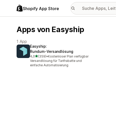
Shopify App Store
Apps von Easyship
1 App
Easyship:
Rundum‑Versandlösung
von 5 Sternen
4,0
(359)
•
Kostenloser Plan verfügbar
359 Rezensionen insgesamt
Versandlösung für Tarifrabatte und
einfache Automatisierung