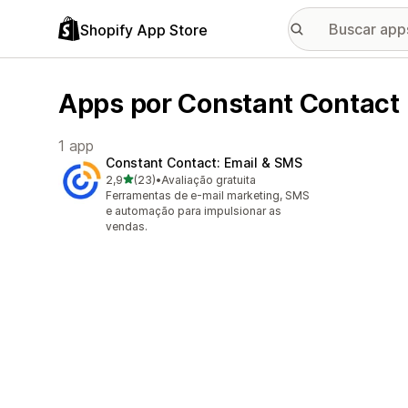
Shopify App Store
Apps por Constant Contact
1 app
Constant Contact: Email & SMS
de 5 estrelas
2,9
(23)
•
Avaliação gratuita
23 avaliações ao todo
Ferramentas de e-mail marketing, SMS
e automação para impulsionar as
vendas.