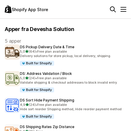
Shopify App Store
Apper fra Devesha Solution
5 apper
DS Pickup Delivery Date & Time
av 5 stjerner
5,0
(64)
•
Free plan available
Totalt 64 omtaler
Delivery solutions for store pickup, local delivery, shipping.
Built for Shopify
DS: Address Validation / Block
av 5 stjerner
5,0
(24)
•
Free plan available
Totalt 24 omtaler
Validate shipping & checkout addresses to block invalid entry.
Built for Shopify
DS Sort Hide Payment Shipping
av 5 stjerner
4,9
(24)
•
Free plan available
Totalt 24 omtaler
Hide sort reorder Shipping method, Hide reorder payment method
Built for Shopify
DS Shipping Rates Zip Distance