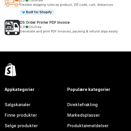
av 5 stjerner
5,0
(15)
•
Free
Totalt 15 omtaler
Flexible shipping rules by product, ZIP code, cart, distances.
Built for Shopify
DS Order Printer PDF Invoice
av 5 stjerner
5,0
(3)
•
Free
Totalt 3 omtaler
Generate and print PDF invoices, packing & refund slips easily
Appkategorier
Populære kategorier
Salgskanaler
Direktefrakting
Finne produkter
Markedsplasser
Selge produkter
Produktanmeldelser