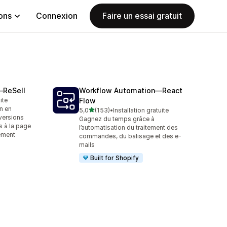
ions
Connexion
Faire un essai gratuit
—ReSell
Workflow Automation—React
ite
Flow
n en
étoile(s) sur 5
5,0
(153)
•
Installation gratuite
153 avis au total
versions
Gagnez du temps grâce à
s à la page
l’automatisation du traitement des
ement
commandes, du balisage et des e-
mails
Built for Shopify