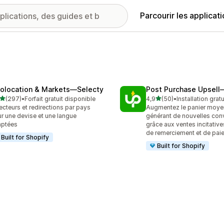
Parcourir les applicat
olocation & Markets—Selecty
Post Purchase Upsell
étoile(s) sur 5
étoile(s) sur 5
(297)
•
Forfait gratuit disponible
4,9
(50)
•
Installation gratu
 avis au total
50 avis au total
ecteurs et redirections par pays
Augmentez le panier moye
r une devise et une langue
générant de nouvelles con
aptées
grâce aux ventes incitative
de remerciement et de pai
Built for Shopify
Built for Shopify