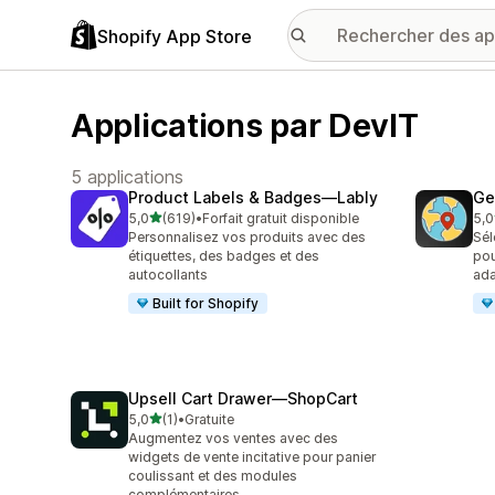
Shopify App Store
Applications par DevIT
5 applications
Product Labels & Badges—Lably
Ge
étoile(s) sur 5
5,0
(619)
•
Forfait gratuit disponible
5,0
619 avis au total
297
Personnalisez vos produits avec des
Sél
étiquettes, des badges et des
pou
autocollants
ad
Built for Shopify
Upsell Cart Drawer—ShopCart
étoile(s) sur 5
5,0
(1)
•
Gratuite
1 avis au total
Augmentez vos ventes avec des
widgets de vente incitative pour panier
coulissant et des modules
complémentaires