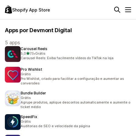
Shopify App Store
Apps por Devmont Digital
5 apps
Carousel Reels
de 5 estrelas
5,0
(1)
•
Grátis
1 avaliações ao todo
Carousel Reels: Exiba facilmente vídeos do TikTok na loja
Pro Wishlist
Grátis
Pro Wishlist, criado para facilitar a configuração e aumentar as
conversões
Bundle Builder
Grátis
Agrupe produtos, aplique descontos automaticamente e aumente o
ticket médio
SpeedFix
Grátis
Auditorias de SEO e velocidade da página