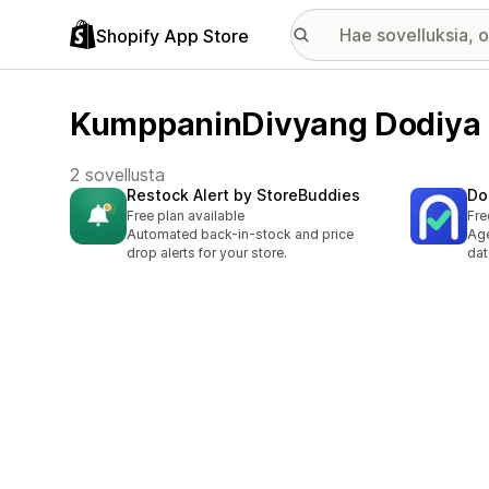
Shopify App Store
KumppaninDivyang Dodiya 
2 sovellusta
Restock Alert by StoreBuddies
Do
Free plan available
Fre
Automated back-in-stock and price
Age
drop alerts for your store.
dat