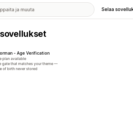
Selaa sovellu
sovellukset
orman ‑ Age Verification
e plan available
 gate that matches your theme —
e of birth never stored