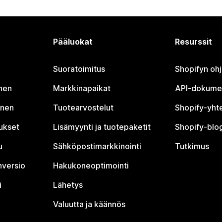
Pääluokat
Resurssit
Suoratoimitus
Shopifyn oh
nen
Markkinapaikat
API-dokume
inen
Tuotearvostelut
Shopify-yht
tukset
Lisämyynti ja tuotepaketit
Shopify-blog
u
Sähköpostimarkkinointi
Tutkimus
nversio
Hakukoneoptimointi
i
Lähetys
Valuutta ja käännös