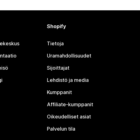
Shopify
jekeskus
Tietoja
ntaatio
Uramahdollisuudet
eisö
Sijoittajat
i
Lehdistö ja media
Kumppanit
Affiliate-kumppanit
Oikeudelliset asiat
Palvelun tila