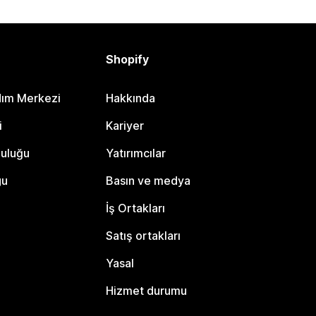
Shopify
dım Merkezi
Hakkında
i
Kariyer
luluğu
Yatırımcılar
gu
Basın ve medya
İş Ortakları
Satış ortakları
Yasal
Hizmet durumu