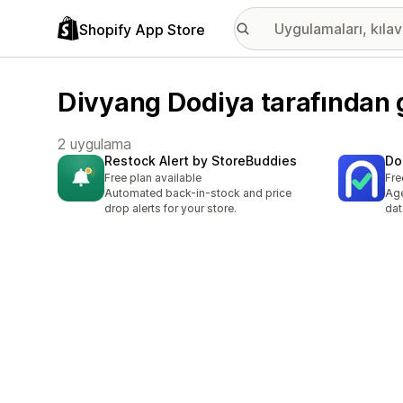
Shopify App Store
Divyang Dodiya tarafından g
2 uygulama
Restock Alert by StoreBuddies
Do
Free plan available
Fre
Automated back-in-stock and price
Age
drop alerts for your store.
dat