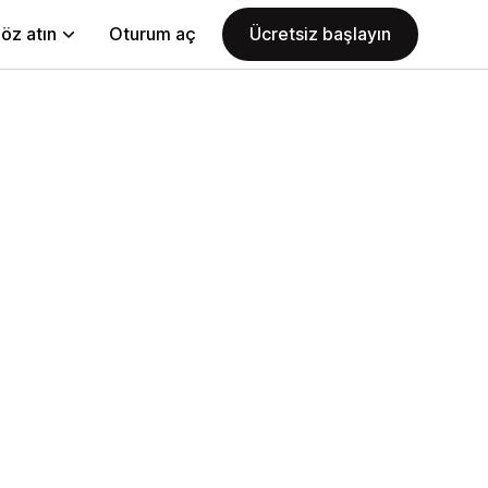
öz atın
Oturum aç
Ücretsiz başlayın