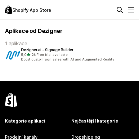
Shopify App Store
Aplikace od Dezigner
1 aplikace
Dezigner.ai ‑ Signage Builder
z 5 hvězd
5,0
(2)
•
Free trial available
Celkový počet recenzí: 2
Boost custom sign sales with AI and Augmented Reality
Kategorie aplikací
Nejčastější kategorie
Prodejní kanály
Dropshipping