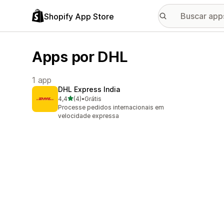
Shopify App Store
Apps por DHL
1 app
DHL Express India
de 5 estrelas
4,4
(4)
•
Grátis
4 avaliações ao todo
Processe pedidos internacionais em
velocidade expressa