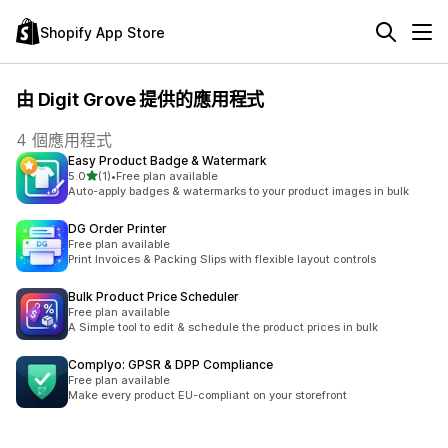
Shopify App Store
由 Digit Grove 提供的應用程式
4 個應用程式
Easy Product Badge & Watermark
滿分 5 顆星
5.0
(1)
•
Free plan available
共有 1 則評價
Auto-apply badges & watermarks to your product images in bulk
DG Order Printer
Free plan available
Print Invoices & Packing Slips with flexible layout controls
Bulk Product Price Scheduler
Free plan available
A Simple tool to edit & schedule the product prices in bulk
Complyo: GPSR & DPP Compliance
Free plan available
Make every product EU-compliant on your storefront