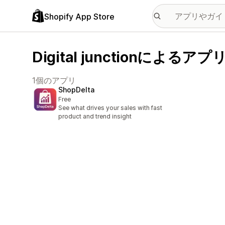
Shopify App Store
Digital junctionによるアプ
1個のアプリ
ShopDelta
Free
See what drives your sales with fast
product and trend insight