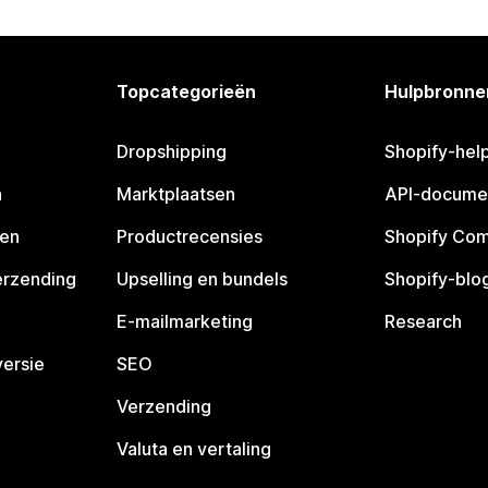
Topcategorieën
Hulpbronne
Dropshipping
Shopify-hel
n
Marktplaatsen
API-docume
pen
Productrecensies
Shopify Co
erzending
Upselling en bundels
Shopify-blo
E-mailmarketing
Research
ersie
SEO
Verzending
Valuta en vertaling