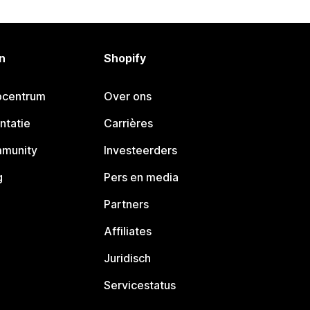
n
Shopify
pcentrum
Over ons
ntatie
Carrières
mmunity
Investeerders
g
Pers en media
Partners
Affiliates
Juridisch
Servicestatus