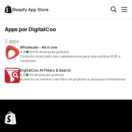
Shopify App Store
Apps por DigitalCoo
2 apps
Wholesale ‑ All in one
de 5 estrelas
4,9
(260)
•
Avaliação gratuita
260 avaliações ao todo
Conjunto avançado com complementos para atacadistas B2B e
varejistas
DigitalCoo AI Filters & Search
de 5 estrelas
5,0
(3)
•
Avaliação gratuita
3 avaliações ao todo
Aumente as vendas com filtro de produtos e pesquisa instantânea