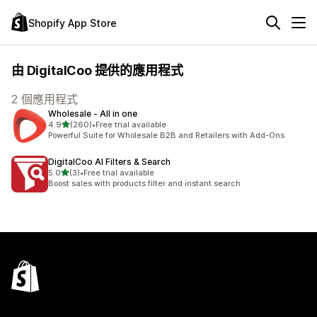
Shopify App Store
由 DigitalCoo 提供的應用程式
2 個應用程式
Wholesale ‑ All in one
滿分 5 顆星
4.9
(260)
•
Free trial available
共有 260 則評價
Powerful Suite for Wholesale B2B and Retailers with Add-Ons
DigitalCoo AI Filters & Search
滿分 5 顆星
5.0
(3)
•
Free trial available
共有 3 則評價
Boost sales with products filter and instant search