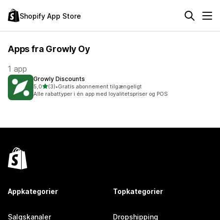
Shopify App Store
Apps fra Growly Oy
1 app
Growly Discounts
ud af 5 stjerner
5,0
(3)
•
Gratis abonnement tilgængeligt
3 anmeldelser i alt
Alle rabattyper i én app med loyalitetspriser og POS
Appkategorier
Topkategorier
Salgskanaler
Dropshipping