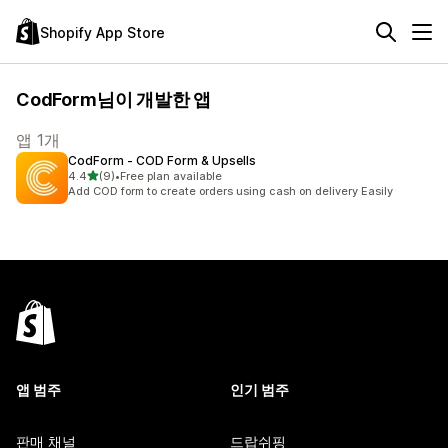
Shopify App Store
CodForm님이 개발한 앱
앱 1개
CodForm ‑ COD Form & Upsells
별 5개 중
4.4
(9)
•
Free plan available
총 리뷰 9개
Add COD form to create orders using cash on delivery Easily
앱 범주
인기 범주
판매 채널
드랍쉬핑