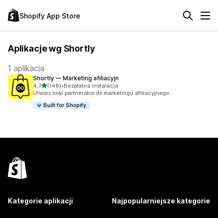
Shopify App Store
Aplikacje wg Shortly
1 aplikacja
Shortly — Marketing afiliacyjn
na 5 gwiazdek
4,7
(148)
•
Bezpłatna instalacja
Łączna liczba recenzji: 148
Utwórz linki partnerskie do marketingu afiliacyjnego
Built for Shopify
Kategorie aplikacji
Najpopularniejsze kategorie