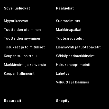
Sovellusluokat
Pääluokat
Myyntikanavat
Suoratoimitus
Tuotteiden etsiminen
Markkinapaikat
Tuotteiden myyminen
Tuotearvostelut
Tilaukset ja toimitukset
Lisämyynti ja tuotepaketit
Kaupan suunnittelu
Sähköpostimarkkinointi
Markkinointi ja konversio
Hakukoneoptimointi
Kaupan hallinnointi
Lähetys
Valuutta ja käännös
Resurssit
Shopify