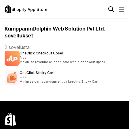
Shopify App Store
KumppaninDolphin Web Solution Pvt Ltd.
sovellukset
2 sovellusta
OneClick Checkout Upsell
Free
Maximize revenue on each sale with a checkout upsell
OneClick Sticky Cart
Free
Minimize cart abandonment by keeping Sticky Cart