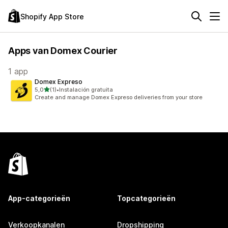
Shopify App Store
Apps van Domex Courier
1 app
Domex Expreso
van 5 sterren
5,0
(1)
•
Instalación gratuita
1 recensies in totaal
Create and manage Domex Expreso deliveries from your store
App-categorieën
Topcategorieën
Verkoopkanalen
Dropshipping