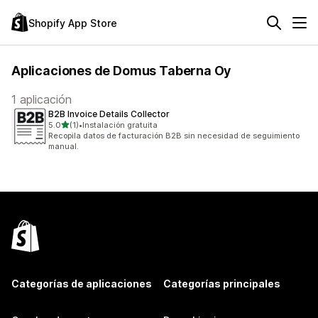
Shopify App Store
Aplicaciones de Domus Taberna Oy
1 aplicación
B2B Invoice Details Collector
de 5 estrellas
5.0
(1)
•
Instalación gratuita
1 reseñas en total
Recopila datos de facturación B2B sin necesidad de seguimiento
manual.
Categorías de aplicaciones
Categorías principales