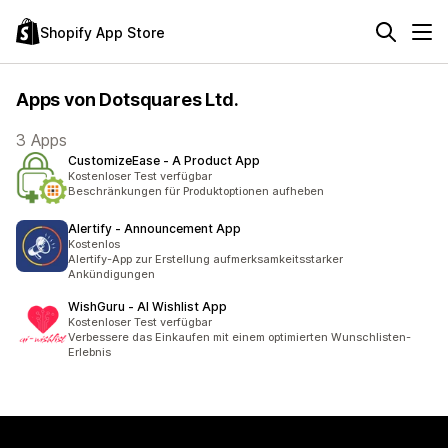
Shopify App Store
Apps von Dotsquares Ltd.
3 Apps
CustomizeEase ‑ A Product App
Kostenloser Test verfügbar
Beschränkungen für Produktoptionen aufheben
Alertify ‑ Announcement App
Kostenlos
Alertify-App zur Erstellung aufmerksamkeitsstarker
Ankündigungen
WishGuru ‑ AI Wishlist App
Kostenloser Test verfügbar
Verbessere das Einkaufen mit einem optimierten Wunschlisten-
Erlebnis